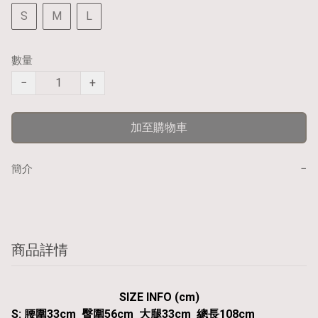
S
M
L
數量
−
+
加至購物車
−
簡介
商品詳情
SIZE INFO (cm)
S: 腰圍33cm 臀圍56cm 大腿33cm 總長108cm