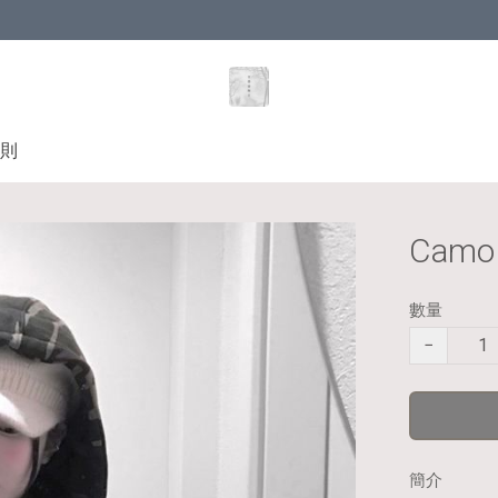
則
Camo 
數量
−
簡介