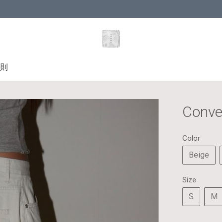
則
Conve
Color
Beige
Size
S
M