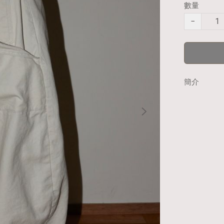
數量
−
簡介