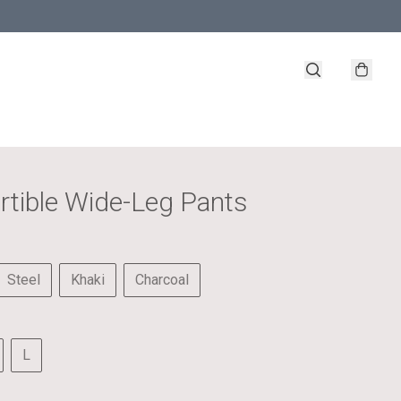
rtible Wide-Leg Pants
Steel
Khaki
Charcoal
L