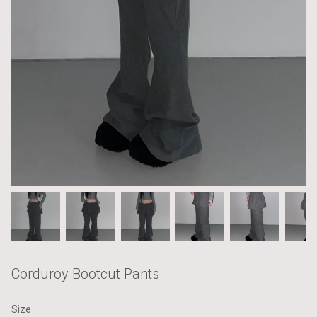
Corduroy Bootcut Pants
Size