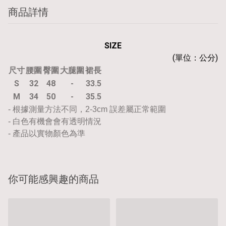
商品詳情
SIZE
(單位：公分)
尺寸
腰圍
臀圍
大腿圍
裙長
S
32
48
-
33.5
M
34
50
-
35.5
- 根據測量方法不同，2-3cm 誤差屬正常範圍
- 白色有機會會有透明情況
- 產品以實物顏色為準
你可能感興趣的商品