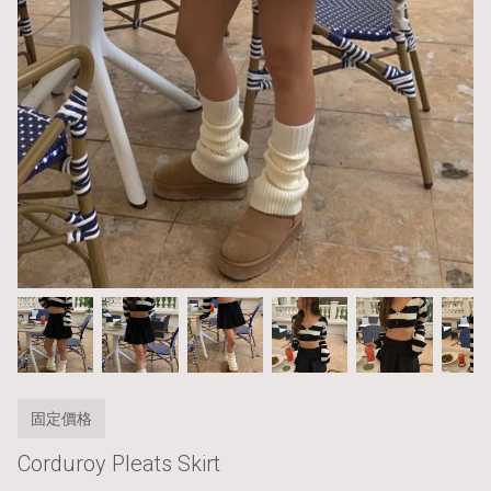
固定價格
Corduroy Pleats Skirt