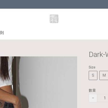
則
Dark-
Size
S
M
數量
−