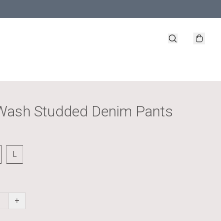
Wash Studded Denim Pants
L
+