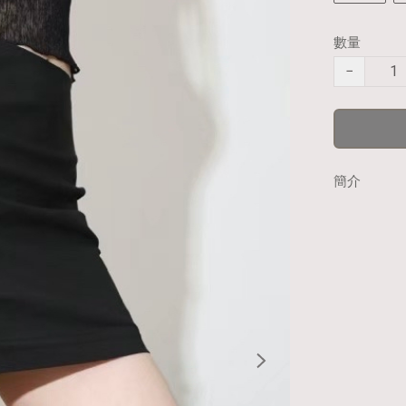
數量
−
簡介