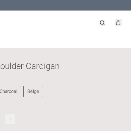
houlder Cardigan
Charcoal
Beige
+