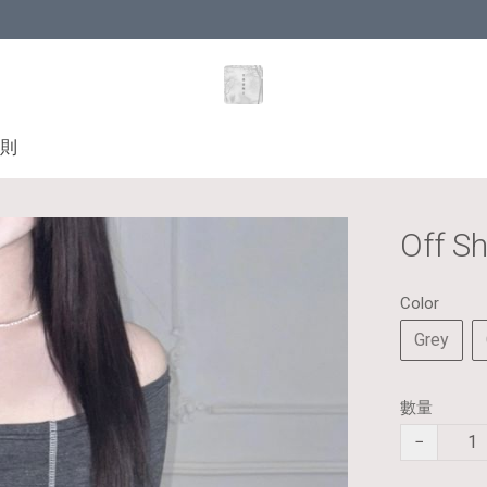
則
Off S
Color
Grey
數量
−