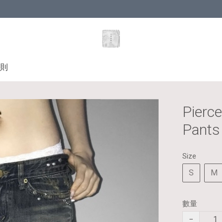
則
Pierc
Pants
Size
S
M
數量
−