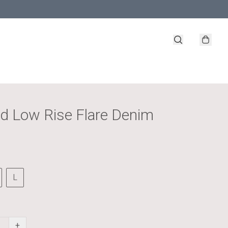
ed Low Rise Flare Denim
L
+