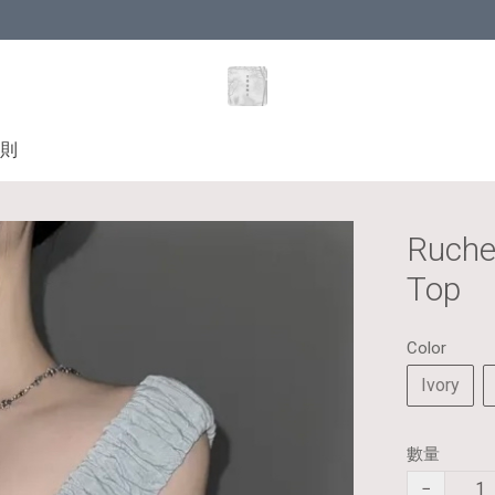
則
Ruche
Top
Color
Ivory
數量
−