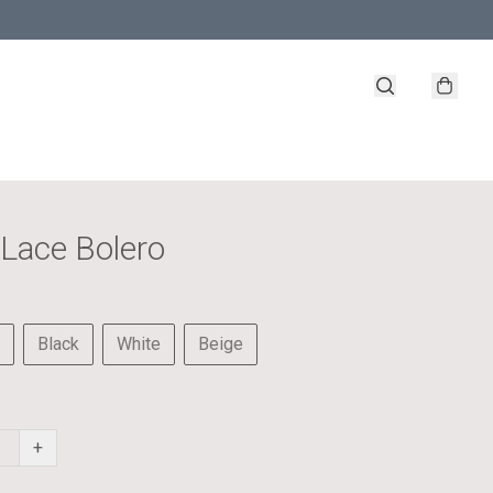
 Lace Bolero
Black
White
Beige
+