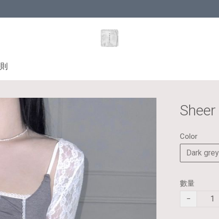
則
Sheer
Color
Dark grey
數量
−