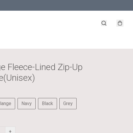
e Fleece-Lined Zip-Up
e(Unisex)
lange
Navy
Black
Grey
+