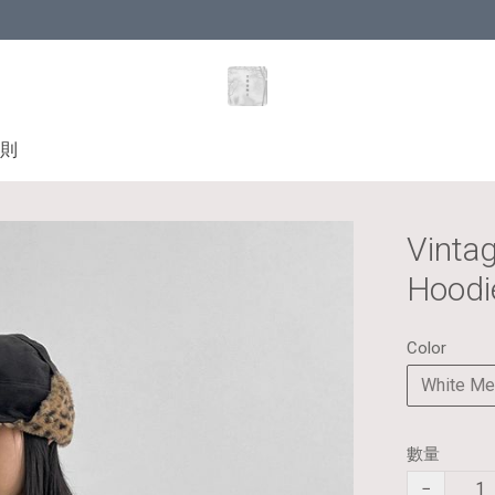
則
Vintag
Hoodi
Color
White Me
數量
−