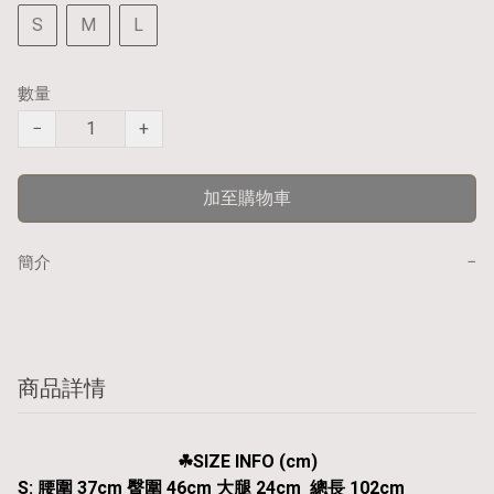
S
M
L
數量
−
+
加至購物車
−
簡介
商品詳情
☘︎SIZE INFO (cm)
S: 腰圍 37cm 臀圍 46cm 大腿 24cm 總長 102cm