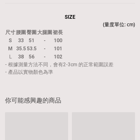
SIZE
(量度單位: cm)
尺寸
腰圍
臀圍
大腿圍
裙長
S
33
51
-
100
M
35.5
53.5
-
101
L
38
56
-
102
- 根據測量方法不同，會有2-3cm 的正常範圍誤差
- 產品以實物顏色為準
你可能感興趣的商品