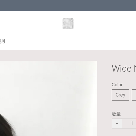
則
Wide 
Color
Grey
數量
−